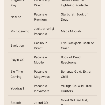
Pragmatic
Pacanele și
Sweet Bonanza,
Play
Direct
Lightning Roulette
Pacanele
Starburst, Book of
NetEnt
Premium
Dead
Jackpot-uri și
Microgaming
Mega Moolah
Pacanele
Casino în
Live Blackjack, Cash or
Evolution
Direct
Crash
Pacanele
Book of Dead,
Play'n GO
Mobile
Reactoonz
Big Time
Pacanele
Bonanza Gold, Extra
Gaming
Megaways
Chilli
Pacanele
Vikings Go Wild, Troll
Yggdrasil
Inovatoare
Hunters
Good Girl Bad Girl,
Betsoft
Jocuri 3D