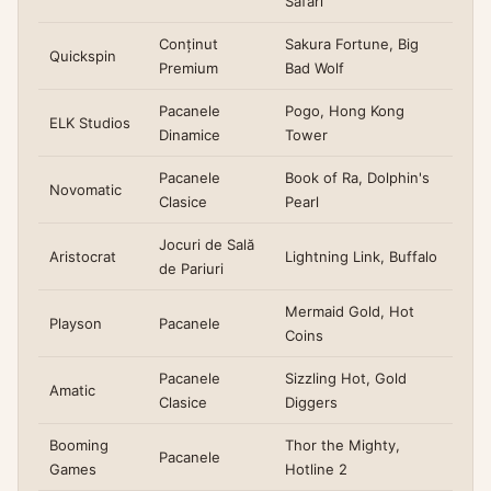
Safari
Conținut
Sakura Fortune, Big
Quickspin
Premium
Bad Wolf
Pacanele
Pogo, Hong Kong
ELK Studios
Dinamice
Tower
Pacanele
Book of Ra, Dolphin's
Novomatic
Clasice
Pearl
Jocuri de Sală
Aristocrat
Lightning Link, Buffalo
de Pariuri
Mermaid Gold, Hot
Playson
Pacanele
Coins
Pacanele
Sizzling Hot, Gold
Amatic
Clasice
Diggers
Booming
Thor the Mighty,
Pacanele
Games
Hotline 2