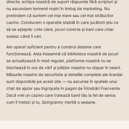
directe, echipa noastră de suport răspunde fără scripturi și
nu ascundem termenii noștri în limbaj de marketing. Nu
pretindem că suntem cel mai mare sau cel mai strălucitor
cazino. Conducem o operație stabilă în care jucătorii știu ce
să se aștepte: cote clare, jocuri corecte și bani care chiar
sosesc când îi ceri.
Am operat suficient pentru a construi sisteme care
funcționează. Asta înseamnă că biblioteca noastră de jocuri
se actualizează în mod regulat, platforma noastră nu se
blochează în ore de vârf și plăților noastre nu dispar în neant.
Măsurile noastre de securitate și detaliile complete ale licenței
sunt disponibile pe acest site — nu ascunse în spatele unui
chat de ajutor sau îngropate în pagini de Întrebări Frecvente.
Dacă vrei un cazino care tratează banii tău la fel de serios
cum îl tratezi și tu, Spingranny merită o sesiune.