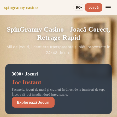
spingranny casino
RO
Joacă
▾
Bonusuri
SpinGranny Casino - Joacă Corect,
Jocuri
Retrage Rapid
Mii de jocuri, licențiere transparentă și plăți procesate în
Promoții
24-48 de ore.
Suport
3000+ Jocuri
Joc Instant
Pacanele, jocuri de masă și crupieri în direct de la furnizori de top.
Începe să joci imediat după înregistrare.
Explorează Jocuri