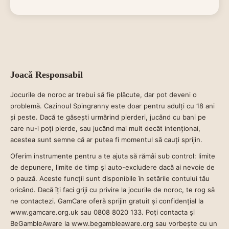
Joacă Responsabil
Jocurile de noroc ar trebui să fie plăcute, dar pot deveni o
problemă. Cazinoul Spingranny este doar pentru adulți cu 18 ani
și peste. Dacă te găsești urmărind pierderi, jucând cu bani pe
care nu-i poți pierde, sau jucând mai mult decât intenționai,
acestea sunt semne că ar putea fi momentul să cauți sprijin.
Oferim instrumente pentru a te ajuta să rămâi sub control: limite
de depunere, limite de timp și auto-excludere dacă ai nevoie de
o pauză. Aceste funcții sunt disponibile în setările contului tău
oricând. Dacă îți faci griji cu privire la jocurile de noroc, te rog să
ne contactezi. GamCare oferă sprijin gratuit și confidențial la
www.gamcare.org.uk sau 0808 8020 133. Poți contacta și
BeGambleAware la www.begambleaware.org sau vorbește cu un