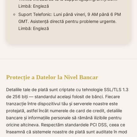
Limbă: Engleză
Suport Telefonic: Luni până vineri, 9 AM până 6 PM
GMT. Asistență directă pentru probleme urgente.
Limbă: Engleză
Protecție a Datelor la Nivel Bancar
Detaliile tale de plată sunt criptate cu tehnologie SSL/TLS 1.3
de 256 biți — standardul același folosit de bănci. Fiecare
tranzacție între dispozitivul tău și serverele noastre este
protejată, astfel încât numerele de card de credit, detaliile
bancare și informațiile personale să rămână ilizibile pentru
oricine altcineva. Respectăm standardele PCI DSS, ceea ce
înseamnă că sistemele noastre de plată sunt auditate în mod