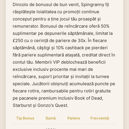
Dincolo de bonusul de bun venit, Spingranny îți
răsplătește loialitatea cu promoții continue
conceput pentru a ține jocul tău proaspăt și
remunerator. Bonusul de reîncărcare oferă 50%
suplimentar pe depunerile săptămânale, limitat la
£250 cu o cerință de pariere de 30x. În fiecare
săptămână, câștigi și 10% cashback pe pierderi
fără pariere suplimentară atașată, creditat direct în
contul tău. Membrii VIP deblochează beneficii
exclusive inclusiv procente mai mari de
reîncărcare, suport prioritar și invitații la turnee
speciale. Jucătorii obișnuiți acumulează puncte pe
fiecare rotire, rambursabile pentru rotiri gratuite
pe pacanele premium inclusiv Book of Dead,
Starburst și Gonzo's Quest.
Tip Bonus
Sumă
Pariere
Frecvență