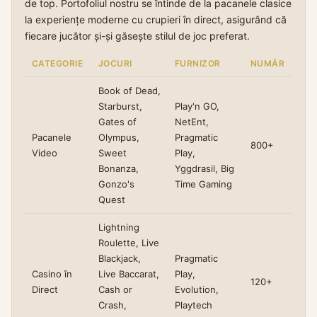
de top. Portofoliul nostru se întinde de la pacanele clasice
la experiențe moderne cu crupieri în direct, asigurând că
fiecare jucător și-și găsește stilul de joc preferat.
CATEGORIE
JOCURI
FURNIZOR
NUMĂR
Book of Dead,
Starburst,
Play'n GO,
Gates of
NetEnt,
Pacanele
Olympus,
Pragmatic
800+
Video
Sweet
Play,
Bonanza,
Yggdrasil, Big
Gonzo's
Time Gaming
Quest
Lightning
Roulette, Live
Blackjack,
Pragmatic
Casino în
Live Baccarat,
Play,
120+
Direct
Cash or
Evolution,
Crash,
Playtech