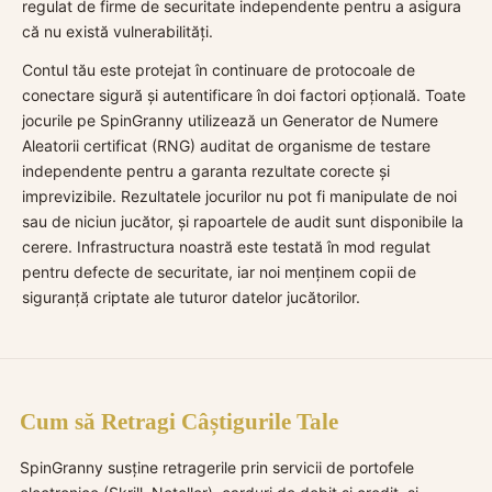
regulat de firme de securitate independente pentru a asigura
că nu există vulnerabilități.
Contul tău este protejat în continuare de protocoale de
conectare sigură și autentificare în doi factori opțională. Toate
jocurile pe SpinGranny utilizează un Generator de Numere
Aleatorii certificat (RNG) auditat de organisme de testare
independente pentru a garanta rezultate corecte și
imprevizibile. Rezultatele jocurilor nu pot fi manipulate de noi
sau de niciun jucător, și rapoartele de audit sunt disponibile la
cerere. Infrastructura noastră este testată în mod regulat
pentru defecte de securitate, iar noi menținem copii de
siguranță criptate ale tuturor datelor jucătorilor.
Cum să Retragi Câștigurile Tale
SpinGranny susține retragerile prin servicii de portofele