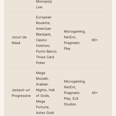
Monopoly
Live
European
Roulette,
American
Microgaming,
Blackjack,
Jocuri de
NetEnt,
Casino
90+
Masă
Pragmatic
Hold'em,
Play
Punto Banco,
Three Card
Poker
Mega
Moolah,
Microgaming,
Arabian
NetEnt,
Jackpot-uri
Nights, Hall
Pragmatic
45+
Progressive
of Gods,
Play, ELK
Mega
Studios
Fortune,
Aztec Gold