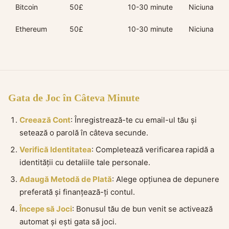
Bitcoin
50£
10-30 minute
Niciuna
Ethereum
50£
10-30 minute
Niciuna
Gata de Joc în Câteva Minute
Creează Cont
: Înregistrează-te cu email-ul tău și
setează o parolă în câteva secunde.
Verifică Identitatea
: Completează verificarea rapidă a
identității cu detaliile tale personale.
Adaugă Metodă de Plată
: Alege opțiunea de depunere
preferată și finanțează-ți contul.
Începe să Joci
: Bonusul tău de bun venit se activează
automat și ești gata să joci.