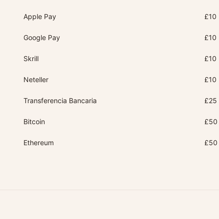
Apple Pay
£10
Google Pay
£10
Skrill
£10
Neteller
£10
Transferencia Bancaria
£25
Bitcoin
£50
Ethereum
£50