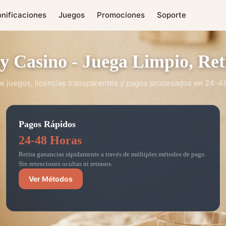
nificaciones
Juegos
Promociones
Soporte
y Casino - Juega Limpio, Ret
de juegos, licencias transparentes y pagos procesados en 24-48
Pagos Rápidos
24-48 Horas
Retira ganancias rápidamente a través de múltiples métodos de pago.
Sin retenciones ocultas ni retrasos.
Ver Métodos