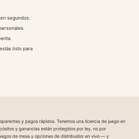
a en segundos.
 personales.
uenta.
stás listo para
ansparentes y pagos rápidos. Tenemos una licencia de juego en
epósitos y ganancias están protegidos por ley, no por
egos de mesa y opciones de distribuidor en vivo — y