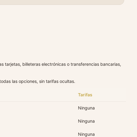
arjetas, billeteras electrónicas o transferencias bancarias,
das las opciones, sin tarifas ocultas.
o
Tarifas
Ninguna
Ninguna
Ninguna