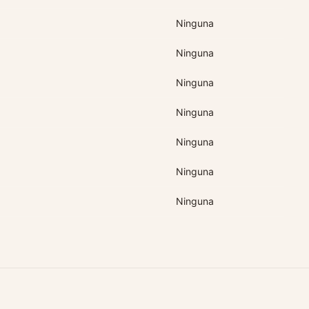
Ninguna
Ninguna
Ninguna
Ninguna
Ninguna
Ninguna
Ninguna