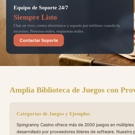
Equipo de Soporte 24/7
Siempre Listo
Chat en vivo, correo electrónico y soporte por teléfono cuando lo
necesites. Personas reales, respuestas reales.
Contactar Soporte
Amplia Biblioteca de Juegos con Pr
Categorías de Juegos y Ejemplos
Spingranny Casino ofrece más de 2000 juegos en múltiples
desarrollado por proveedores líderes de software. Nuestro 