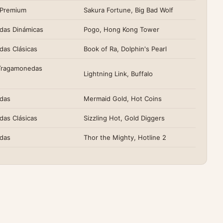
 Premium
Sakura Fortune, Big Bad Wolf
das Dinámicas
Pogo, Hong Kong Tower
as Clásicas
Book of Ra, Dolphin's Pearl
Tragamonedas
Lightning Link, Buffalo
das
Mermaid Gold, Hot Coins
as Clásicas
Sizzling Hot, Gold Diggers
das
Thor the Mighty, Hotline 2