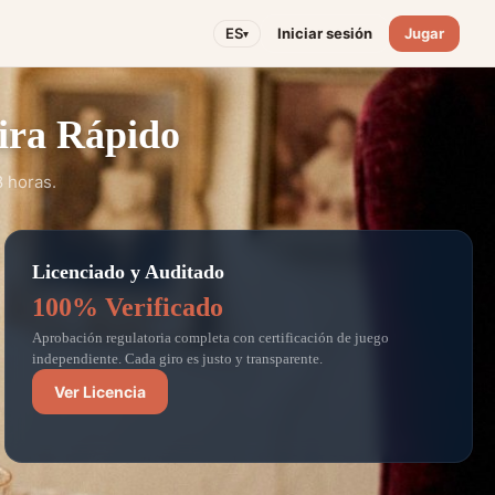
ES
Iniciar sesión
Jugar
▾
ira Rápido
 horas.
Licenciado y Auditado
100% Verificado
Aprobación regulatoria completa con certificación de juego
independiente. Cada giro es justo y transparente.
Ver Licencia