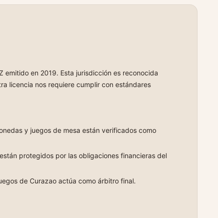
 emitido en 2019. Esta jurisdicción es reconocida
ra licencia nos requiere cumplir con estándares
amonedas y juegos de mesa están verificados como
tán protegidos por las obligaciones financieras del
uegos de Curazao actúa como árbitro final.