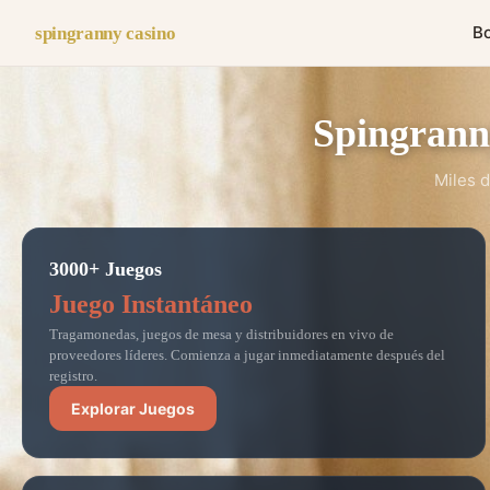
Bo
spingranny casino
Bonificaciones
Spingrann
Juegos
Miles 
Promociones
Soporte
3000+ Juegos
Juego Instantáneo
Tragamonedas, juegos de mesa y distribuidores en vivo de
proveedores líderes. Comienza a jugar inmediatamente después del
registro.
Explorar Juegos