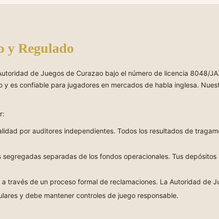
o y Regulado
 Autoridad de Juegos de Curazao bajo el número de licencia 8048/JAZ
 y es confiable para jugadores en mercados de habla inglesa. Nuest
r:
cialidad por auditores independientes. Todos los resultados de trag
 segregadas separadas de los fondos operacionales. Tus depósitos es
n a través de un proceso formal de reclamaciones. La Autoridad de J
gulares y debe mantener controles de juego responsable.