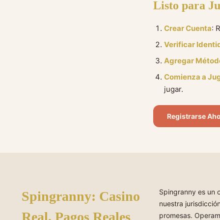
Listo para J
Crear Cuenta
: 
Verificar Ident
Agregar Métod
Comienza a Ju
jugar.
Registrarse Ah
Spingranny es un c
Spingranny: Casino
nuestra jurisdicci
Real, Pagos Reales
promesas. Operamo