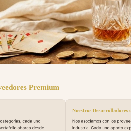
oveedores Premium
Nuestros Desarrolladores
 categorías, cada uno
Nos asociamos con los provee
portafolio abarca desde
industria. Cada uno aporta exp