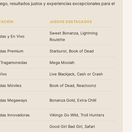
ego, resultados justos y experiencias excepcionales para el
ZACIÓN
JUEGOS DESTACADOS
Sweet Bonanza, Lightning
as y En Vivo
Roulette
das Premium
Starburst, Book of Dead
y Tragamonedas
Mega Moolah
Vivo
Live Blackjack, Cash or Crash
das Móviles
Book of Dead, Reactoonz
das Megaways
Bonanza Gold, Extra Chilli
das Innovadoras
Vikings Go Wild, Troll Hunters
Good Girl Bad Girl, Safari